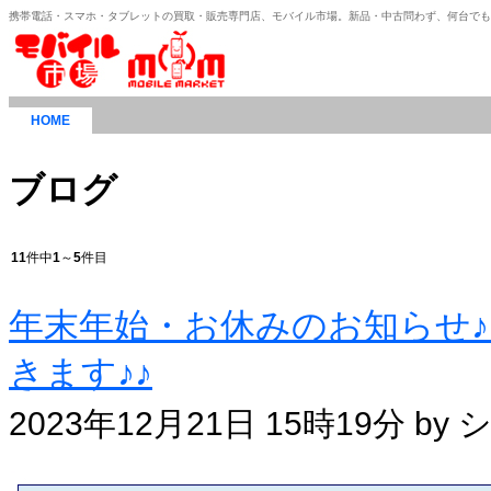
携帯電話・スマホ・タブレットの買取・販売専門店、モバイル市場。新品・中古問わず、何台で
HOME
ブログ
11
件中
1
～
5
件目
年末年始・お休みのお知らせ♪1
きます♪♪
2023年12月21日 15時19分 b