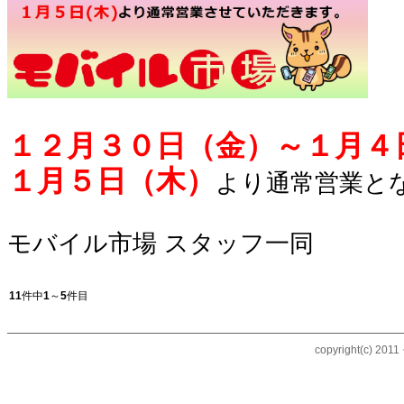
１２月３０日（金）～１月４
１月５日（木）
より通常営業と
モバイル市場
スタッフ一同
11
件中
1
～
5
件目
copyright(c) 20