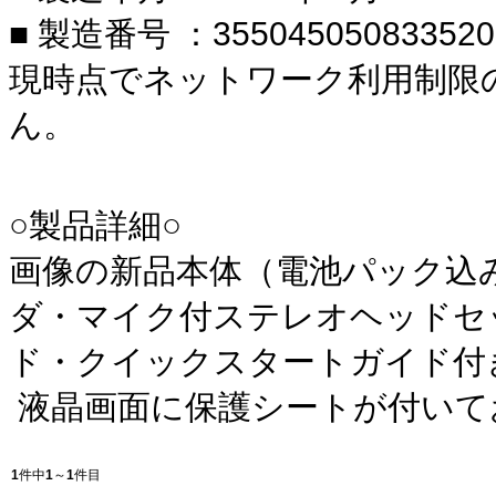
■ 製造番号 ：355045050833520
現時点でネットワーク利用制限
ん。
○製品詳細○
画像の新品本体（電池パック込
ダ・マイク付ステレオヘッドセット
ド・クイックスタートガイド付
液晶画面に保護シートが付いて
1
件中
1
～
1
件目