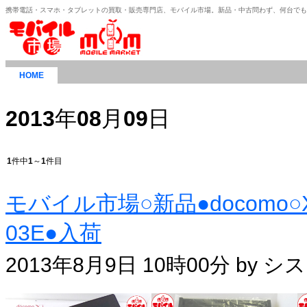
携帯電話・スマホ・タブレットの買取・販売専門店、モバイル市場。新品・中古問わず、何台で
HOME
2013
年
08
月
09
日
1
件中
1
～
1
件目
モバイル市場○新品●docomo○Xper
03E●入荷
2013年8月9日 10時00分 by