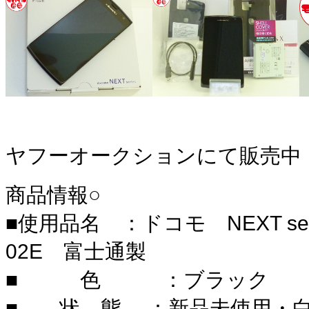
ヤフーオークションにて販売中
商品情報○
■使用品名 ：ドコモ NEXT seri
02E 富士通製
■ 色 ：ブラック
■ 状 態 ：新品未使用・