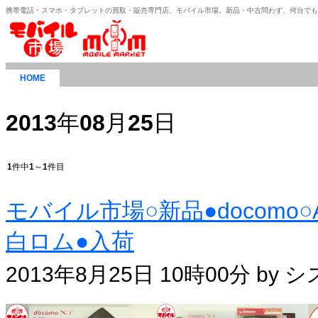
携帯電話・スマホ・タブレットの買取・販売専門店、モバイル市場。新品・中古問わず、何台で
HOME
2013
年
08
月
25
日
1
件中
1
～
1
件目
モバイル市場○新品●docomo○AR
白ロム●入荷
2013年8月25日 10時00分 by