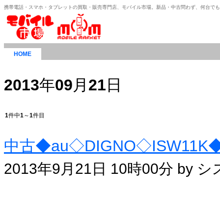
携帯電話・スマホ・タブレットの買取・販売専門店、モバイル市場。新品・中古問わず、何台で
HOME
2013
年
09
月
21
日
1
件中
1
～
1
件目
中古◆au◇DIGNO◇ISW1
2013年9月21日 10時00分 by