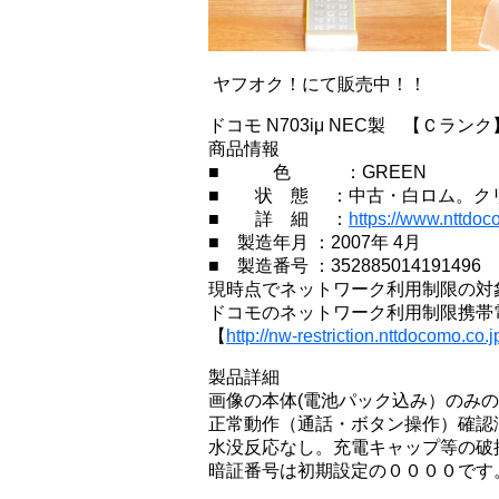
ヤフオク！にて販売中！！
ドコモ N703iμ NEC製 【Ｃランク
商品情報
■ 色 ：GREEN
■ 状 態 ：中古・白ロム。ク
■ 詳 細 ：
https://www.nttdoco
■ 製造年月 ：2007年 4月
■ 製造番号 ：352885014191496
現時点でネットワーク利用制限の対
ドコモのネットワーク利用制限携帯
【
http://nw-restriction.nttdocomo.co.j
製品詳細
画像の本体(電池パック込み）のみ
正常動作（通話・ボタン操作）確認
水没反応なし。充電キャップ等の破
暗証番号は初期設定の００００です