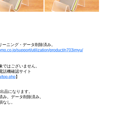
】
リーニング・データ削除済み。
mo.co.jp/support/utilization/product/n703imyu/
象ではございません。
電話機確認サイト
p/top.php
】
の出品になります。
済み。データ削除済み。
損なし。
。