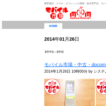
携帯電話・スマホ・タブレットの買取・販売専門店、モバ
HOME
2014
年
01
月
26
日
1
件中
1
～
1
件目
モバイル市場・中古・docom
2014年1月26日 10時00分 by シ