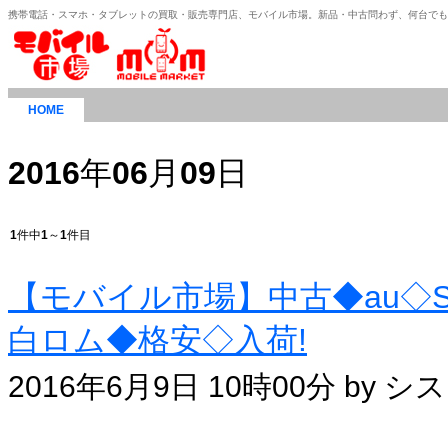
携帯電話・スマホ・タブレットの買取・販売専門店、モバイル市場。新品・中古問わず、何台で
HOME
2016
年
06
月
09
日
1
件中
1
～
1
件目
【モバイル市場】中古◆au◇S
白ロム◆格安◇入荷!
2016年6月9日 10時00分 by