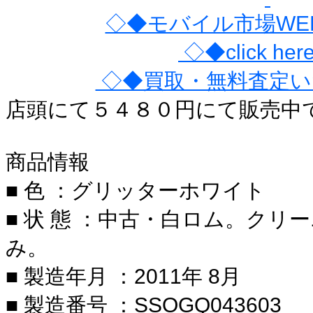
◇◆モバイル市場WE
◇◆click he
◇◆買取・無料査定い
店頭にて５４８０円にて販売中
商品情報
■ 色 ：グリッターホワイト
■ 状 態 ：中古・白ロム。クリ
み。
■ 製造年月 ：2011年 8月
■ 製造番号 ：SSOGQ043603