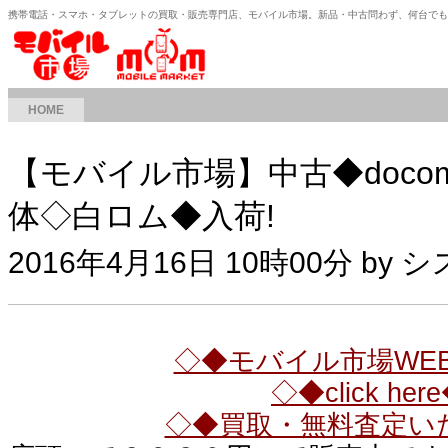
携帯電話・スマホ・タブレットの買取・販売専門店、モバイル市場。新品・中古問わず、何台で
HOME
【モバイル市場】中古◆docom
体◇白ロム◆入荷!
2016年4月16日 10時00分 by
◇◆モバイル市場WE
◇◆click her
◇◆買取・無料査定い